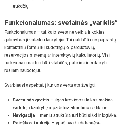
trukdžių.
Funkcionalumas: svetainės „variklis“
Funkcionalumas – tai, kaip svetainė veikia ir kokias
galimybes ji suteikia lankytojui. Tai gali būti nuo paprastų
kontaktinių formų iki sudėtingų e. parduotuvių,
rezervacijos sistemų ar interaktyvių kalkuliatorių. Visi
funkcionalumai turi būti stabilūs, patikimi ir pritaikyti
realiam naudotojui.
Svarbiausi aspektai, į kuriuos verta atsižvelgti:
Svetainės greitis
– ilgas krovimosi laikas mažina
vartotojų kantrybę ir padidina atmetimo rodiklius.
Navigacija
– meniu struktūra turi būti aiški ir logiška.
Paieškos funkcija
– ypač svarbi didesnėse