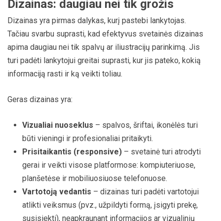
Dizainas: daugiau nei tik grožis
Dizainas yra pirmas dalykas, kurį pastebi lankytojas.
Tačiau svarbu suprasti, kad efektyvus svetainės dizainas
apima daugiau nei tik spalvų ar iliustracijų parinkimą. Jis
turi padėti lankytojui greitai suprasti, kur jis pateko, kokią
informaciją rasti ir ką veikti toliau.
Geras dizainas yra:
Vizualiai nuoseklus
– spalvos, šriftai, ikonėlės turi
būti vieningi ir profesionaliai pritaikyti.
Prisitaikantis (responsive)
– svetainė turi atrodyti
gerai ir veikti visose platformose: kompiuteriuose,
planšetėse ir mobiliuosiuose telefonuose.
Vartotoją vedantis
– dizainas turi padėti vartotojui
atlikti veiksmus (pvz., užpildyti formą, įsigyti prekę,
susisiekti), neapkraunant informacijos ar vizualinių