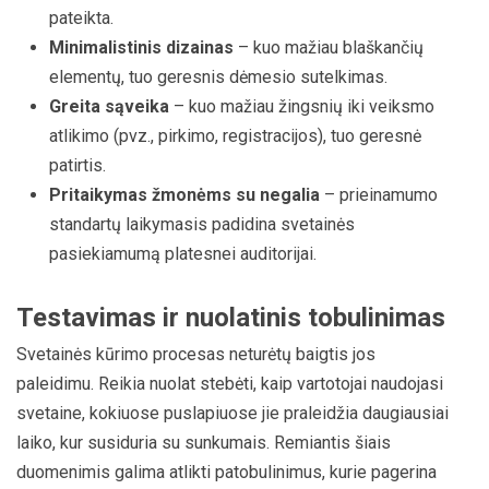
pateikta.
Minimalistinis dizainas
– kuo mažiau blaškančių
elementų, tuo geresnis dėmesio sutelkimas.
Greita sąveika
– kuo mažiau žingsnių iki veiksmo
atlikimo (pvz., pirkimo, registracijos), tuo geresnė
patirtis.
Pritaikymas žmonėms su negalia
– prieinamumo
standartų laikymasis padidina svetainės
pasiekiamumą platesnei auditorijai.
Testavimas ir nuolatinis tobulinimas
Svetainės kūrimo procesas neturėtų baigtis jos
paleidimu. Reikia nuolat stebėti, kaip vartotojai naudojasi
svetaine, kokiuose puslapiuose jie praleidžia daugiausiai
laiko, kur susiduria su sunkumais. Remiantis šiais
duomenimis galima atlikti patobulinimus, kurie pagerina