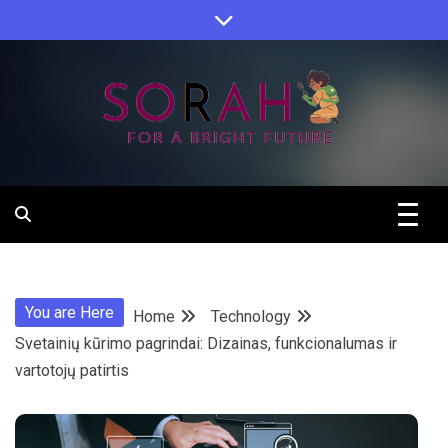
Skip
to
content
Sorah For A Better Future.
Sorah
You are Here
Home
Technology
Svetainių kūrimo pagrindai: Dizainas, funkcionalumas ir
vartotojų patirtis