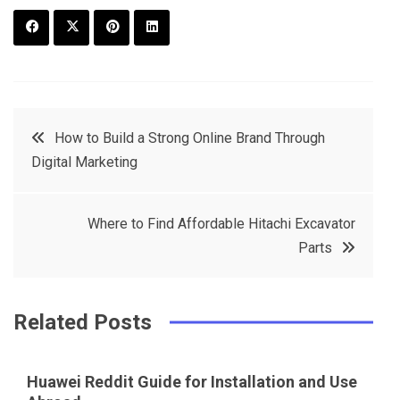
F
T
P
L
a
w
in
in
c
it
t
k
Post
How to Build a Strong Online Brand Through
e
t
e
e
Digital Marketing
navigation
b
e
r
d
o
r
e
in
Where to Find Affordable Hitachi Excavator
o
s
Parts
k
t
Related Posts
Huawei Reddit Guide for Installation and Use