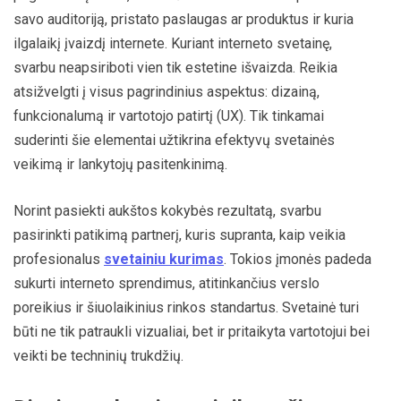
savo auditoriją, pristato paslaugas ar produktus ir kuria
ilgalaikį įvaizdį internete. Kuriant interneto svetainę,
svarbu neapsiriboti vien tik estetine išvaizda. Reikia
atsižvelgti į visus pagrindinius aspektus: dizainą,
funkcionalumą ir vartotojo patirtį (UX). Tik tinkamai
suderinti šie elementai užtikrina efektyvų svetainės
veikimą ir lankytojų pasitenkinimą.
Norint pasiekti aukštos kokybės rezultatą, svarbu
pasirinkti patikimą partnerį, kuris supranta, kaip veikia
profesionalus
svetainiu kurimas
. Tokios įmonės padeda
sukurti interneto sprendimus, atitinkančius verslo
poreikius ir šiuolaikinius rinkos standartus. Svetainė turi
būti ne tik patraukli vizualiai, bet ir pritaikyta vartotojui bei
veikti be techninių trukdžių.